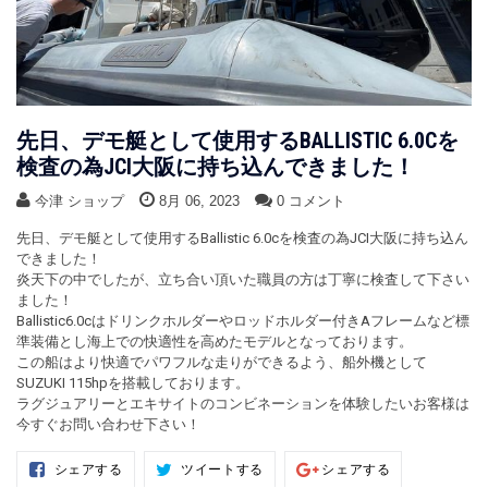
先日、デモ艇として使用するBALLISTIC 6.0Cを
検査の為JCI大阪に持ち込んできました！
今津 ショップ
8月 06, 2023
0 コメント
先日、デモ艇として使用するBallistic 6.0cを検査の為JCI大阪に持ち込ん
できました！
炎天下の中でしたが、立ち合い頂いた職員の方は丁寧に検査して下さい
ました！
Ballistic6.0cはドリンクホルダーやロッドホルダー付きAフレームなど標
準装備とし海上での快適性を高めたモデルとなっております。
この船はより快適でパワフルな走りができるよう、船外機として
SUZUKI 115hpを搭載しております。
ラグジュアリーとエキサイトのコンビネーションを体験したいお客様は
今すぐお問い合わせ下さい！
Facebook
Twitter
Google+で
シェアする
ツイートする
シェアする
で
で
シ