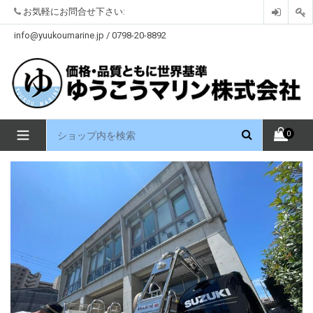
コ
お気軽にお問合せ下さい:
ン
テ
info@yuukoumarine.jp / 0798-20-8892
ン
ツ
を
見
る
拡
0
大
/
縮
小