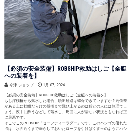
【必須の安全装備】ROBSHIP救助はしご【全艇
への装着を】
今津 ショップ
1月 07, 2024
【必須の安全装備】ROBSHIP救助はしご【全艇への装着を】
もし浮桟橋から落水した場合、脱出経路は確保できていますか？高低差
がある上に牡蠣だらけの桟橋まで飛び上がるのは殆どの人には無理でし
ょう。夜中に酔うなどして落水し、周囲に人が居ない状況ともなれば正
に最悪です。
そこでこのROBSHIP「セーフティーラダー」です。このハシゴの優れた
点は、水面近くまで垂らしておいたロープを引けばくす玉のようにハシ