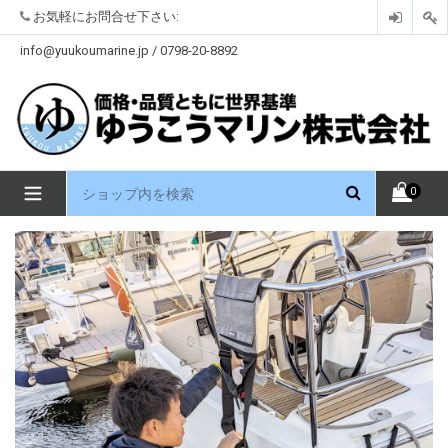
コ
お気軽にお問合せ下さい:
ン
テ
info@yuukoumarine.jp / 0798-20-8892
ン
ツ
を
見
る
拡
0
大
/
縮
小