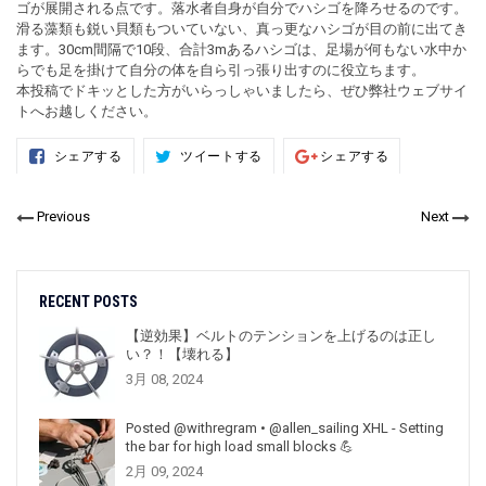
ゴが展開される点です。落水者自身が自分でハシゴを降ろせるのです。
滑る藻類も鋭い貝類もついていない、真っ更なハシゴが目の前に出てき
ます。30cm間隔で10段、合計3mあるハシゴは、足場が何もない水中か
らでも足を掛けて自分の体を自ら引っ張り出すのに役立ちます。
本投稿でドキッとした方がいらっしゃいましたら、ぜひ弊社ウェブサイ
トへお越しください。
Facebook
Twitter
Google+で
シェアする
ツイートする
シェアする
で
で
シ
シ
ツ
ェ
ェ
イ
ア
ア
ー
す
Previous
Next
す
ト
る
る
す
る
RECENT POSTS
【逆効果】ベルトのテンションを上げるのは正し
い？！【壊れる】
3月 08, 2024
Posted @withregram • @allen_sailing XHL - Setting
the bar for high load small blocks 💪
2月 09, 2024