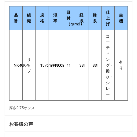
目
仕
品
組
規
混
経
緯
生
付
上
番
織
格
率
糸
糸
機
（g/m2）
げ
コ
ー
テ
ィ
リ
ン
有
NK40KPF
ッ
157cm×100m
N100
41
33T
33T
グ・
り
プ
撥
水・
シ
レ
ー
厚さ0.75オンス
お客様の声