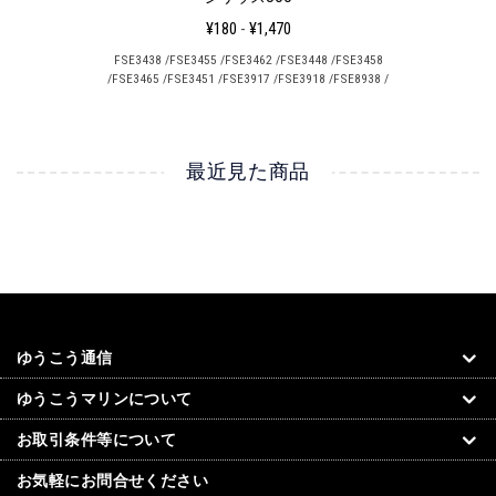
▼取寄せ品・在庫切れの商品
満足しています。が、色が青系しかなかったのは残念。
¥180
-
¥1,470
スピンクロスにして満足しています。思っていた通りの製品でした。ま
入荷時にご案内を差し上げます。弊社では全ての取り扱い商品について
FSE3438 /FSE3455 /FSE3462 /FSE3448 /FSE3458
た、配送の丁寧さ迅速さも満足しています。価格も良心的だと思いま
在庫保証を致しません。また、お取り寄せの場合の納期保証も致しませ
/FSE3465 /FSE3451 /FSE3917 /FSE3918 /FSE8938 /
す。
ん。予めご了承ください。
ただ残念だったのはカラーが青系の２種類しかなく選択肢が少なかった
ことです。
【キャンセル・返品について】
最近見た商品
▼ご注文の追加・変更とキャンセル
加工、切断を必要としない商品につきましては、発送前であれば無条件
で追加・変更、キャンセルを承ります。切り売りロープ、切り売り生地
製品等は発送前であっても裁断、切断後のキャンセルはお受け付け出来
ません。切り売り商品のご注文変更、キャンセルをご希望の際は可能な
限りお早めにご連絡ください。
▼クレジットカード決済の追加、変更とキャンセル
ゆうこう通信
クレジットカードでお支払い頂いたご注文につきましては、キャンセル
ゆうこうマリンについて
のみお受け付けが可能でございます。ご注文の追加や変更、複数に分け
て頂戴したご注文の合算、部分的なキャンセル等は致しかねますので予
お取引条件等について
めご了承ください。なお、頂戴したご注文全体をキャンセルし、改めて
ご注文を頂くことで変更等に対応させて頂くことは可能でございます。
お気軽にお問合せください