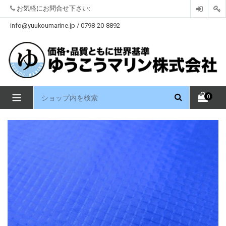
コ
お気軽にお問合せ下さい:
ン
テ
info@yuukoumarine.jp / 0798-20-8892
ン
ツ
を
見
る
拡
0
大
/
縮
小