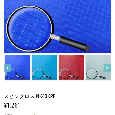
スピンクロス NK40KPF
定
¥1,261
価