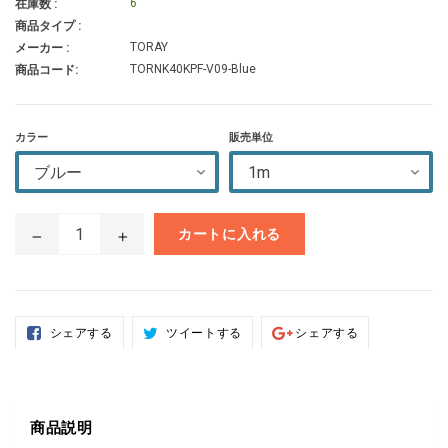
6
在庫数 :
商品タイプ :
TORAY
メーカー :
TORNK40KPF-V09-Blue
商品コード:
カラー
販売単位
カートに入れる
Facebook
Twitter
Google+で
シェアする
ツイートする
シェアする
で
で
シ
シ
ツ
ェ
ェ
イ
ア
ア
ー
す
す
ト
る
る
す
る
商品説明