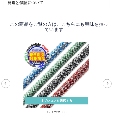
発送と保証について
カスタマーレビュー
【お届けについて】
5つ星中5.00つ星
1件のレビューに基づく
この商品をご覧の方は、こちらにも興味を持っ
▼発送時期
ています
1
取り扱い製品の性質ごとに発送条件が異なります。なお、いずれの場合
0
も納期の確約は致しておりません。万が一商品到着の遅延に起因する二
0
次的な損害が生じた場合も弊社は関知致しません。予めご了承くださ
0
い。
0
▼店頭在庫品
レビューを書く
15時までにご注文頂いた商品は即日発送致します。お振込、お振替、コ
ンビニ決済をご利用の際は15時の時点でご入金の確認が出来たものに限
ります。弊社休業日にご注文頂いた商品につきましては翌営業日の発送
となります。
Sort by
▼カスタム品・オーダーメイド品
07/05/2024
オプションを選択する
ご注文受付の際に納期をご案内致します。
章男 和田
シリウス500