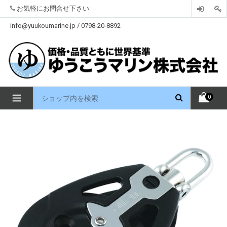
コ
お気軽にお問合せ下さい:
ン
テ
info@yuukoumarine.jp / 0798-20-8892
ン
ツ
を
見
る
拡
0
大
/
縮
小