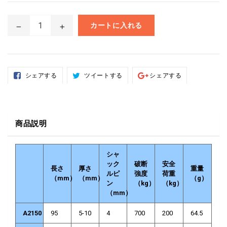
カートに入れる
Facebook
Twitter
Google+で
シェアする
ツイートする
シェアする
で
で
シ
シ
ツ
ェ
ェ
イ
ア
ア
ー
す
す
ト
る
る
す
る
商品説明
シャ
ック
破断
安全
長さ
厚さ
重量
ルピ
強度
荷重
（mm）
（mm）
（g）
ン
（kg）
（kg）
（mm）
A2150
95
5-10
4
700
200
64.5