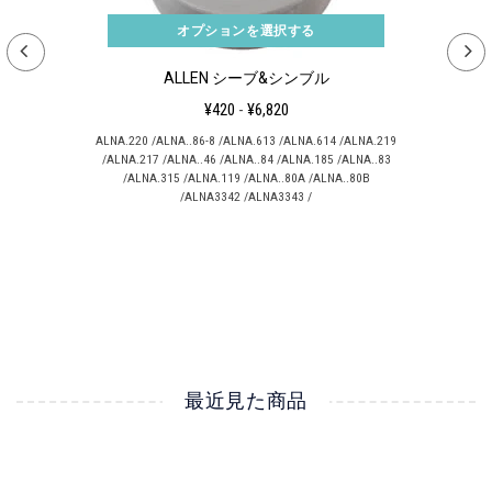
ります。弊社休業日にご注文頂いた商品につきましては翌営業日の発送
となります。
オプションを選択する
▼カスタム品・オーダーメイド品
ALLEN シーブ&シンブル
ご注文受付の際に納期をご案内致します。
¥420
-
¥6,820
ALNA.220 /ALNA..86-8 /ALNA.613 /ALNA.614 /ALNA.219
▼取寄せ品・在庫切れの商品
/ALNA.217 /ALNA..46 /ALNA..84 /ALNA.185 /ALNA..83
/ALNA.315 /ALNA.119 /ALNA..80A /ALNA..80B
入荷時にご案内を差し上げます。弊社では全ての取り扱い商品について
/ALNA3342 /ALNA3343 /
在庫保証を致しません。また、お取り寄せの場合の納期保証も致しませ
ん。予めご了承ください。
【キャンセル・返品について】
▼ご注文の追加・変更とキャンセル
加工、切断を必要としない商品につきましては、発送前であれば無条件
で追加・変更、キャンセルを承ります。切り売りロープ、切り売り生地
最近見た商品
製品等は発送前であっても裁断、切断後のキャンセルはお受け付け出来
ません。切り売り商品のご注文変更、キャンセルをご希望の際は可能な
限りお早めにご連絡ください。
▼クレジットカード決済の追加、変更とキャンセル