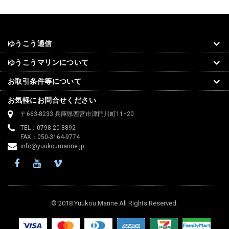
クレジットカードでお支払い頂いたご注文につきましては、キャンセル
のみお受け付けが可能でございます。ご注文の追加や変更、複数に分け
て頂戴したご注文の合算、部分的なキャンセル等は致しかねますので予
ゆうこう通信
めご了承ください。なお、頂戴したご注文全体をキャンセルし、改めて
ご注文を頂くことで変更等に対応させて頂くことは可能でございます。
ゆうこうマリンについて
▼カスタム/オーダーメンド品について
お取引条件等について
スプライス、スウェージングなどの加工を要する製品につきましては、
お気軽にお問合せください
ご注文確定後の変更、キャンセルは出来ません。また、お客様都合によ
〒663-8233 兵庫県西宮市津門川町11−20
るご返品も一切お受付致しません。予めご了承ください。
TEL：0798-20-8892
▼初期不良保障期間
FAX：050-3164-9774
info@yuukoumarine.jp
弊社では商品到着後7日間の初期不良保障期間を設けております。この
Facebook
YouTube
Vimeo
期間内にお届けした商品をご確認頂き、製品に初期不良が認められた場
合は同一商品のご提供または商品代金、送料、各種手数料を含む決済金
額の全額を保障致します。
▼ご返品・ご返金
© 2018 Yuukou Marine All Rights Reserved.
商品お届けから30日以内であればお客様都合であっても交換、ご返品、