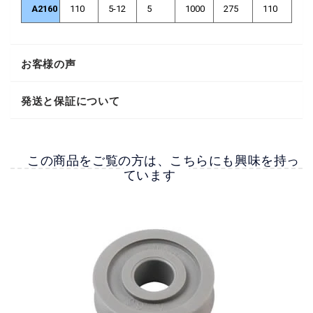
A2160
110
5-12
5
1000
275
110
お客様の声
発送と保証について
カスタマーレビュー
【お届けについて】
最初のレビューを書きましょう
この商品をご覧の方は、こちらにも興味を持っ
▼発送時期
ています
Write a review
取り扱い製品の性質ごとに発送条件が異なります。なお、いずれの場合
も納期の確約は致しておりません。万が一商品到着の遅延に起因する二
次的な損害が生じた場合も弊社は関知致しません。予めご了承くださ
い。
▼店頭在庫品
15時までにご注文頂いた商品は即日発送致します。お振込、お振替、コ
ンビニ決済をご利用の際は15時の時点でご入金の確認が出来たものに限